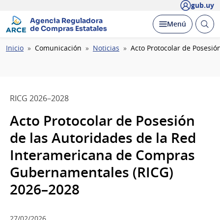
gub.uy
Agencia Reguladora
Abrir
Desplegar
Menú
de Compras Estatales
busc
Ruta
Inicio
Comunicación
Noticias
Acto Protocolar de Posesi
de
navegación
RICG 2026–2028
Acto Protocolar de Posesión
de las Autoridades de la Red
Interamericana de Compras
Gubernamentales (RICG)
2026–2028
27/02/2026