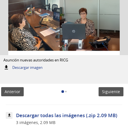
Asunción nuevas autoridades en RICG
:
Descargar imagen
Asunción
nuevas
autoridades
en
Anterior
Siguiente
RICG
Descargar todas las imágenes (.zip 2.09 MB)
3 imágenes, 2.09 MB