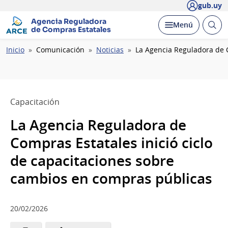
gub.uy
Agencia Reguladora
Abrir
Desplegar
Menú
de Compras Estatales
busc
Ruta
Inicio
Comunicación
Noticias
La Agencia Reguladora de 
de
navegación
Capacitación
La Agencia Reguladora de
Compras Estatales inició ciclo
de capacitaciones sobre
cambios en compras públicas
20/02/2026