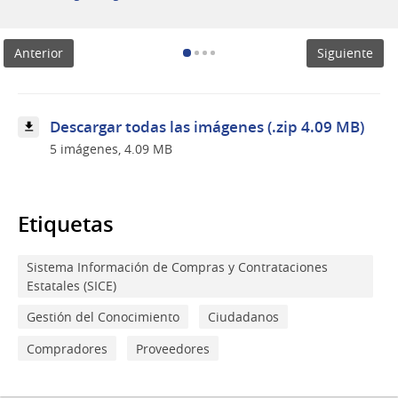
capacitación
compras
públicas
Anterior
Siguiente
cambios
por
la
Ley
N.º
Descargar todas las imágenes (.zip 4.09 MB)
20.446
5 imágenes, 4.09 MB
(Ley
de
Presupuesto).
Etiquetas
Sistema Información de Compras y Contrataciones
Estatales (SICE)
Gestión del Conocimiento
Ciudadanos
Compradores
Proveedores