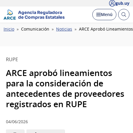
gub.uy
Agencia Reguladora
Abrir
Desplegar
Menú
de Compras Estatales
busc
Ruta
Inicio
Comunicación
Noticias
ARCE Aprobó Lineamientos 
de
navegación
RUPE
ARCE aprobó lineamientos
para la consideración de
antecedentes de proveedores
registrados en RUPE
04/06/2026