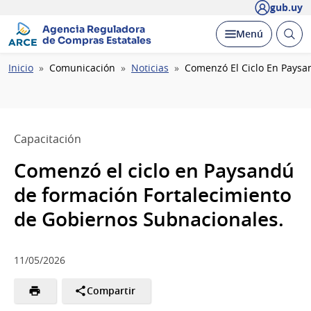
gub.uy
Agencia Reguladora
Abrir
Desplegar
Menú
de Compras Estatales
busc
Ruta
Inicio
Comunicación
Noticias
Comenzó El Ciclo En Paysa
de
navegación
Capacitación
Comenzó el ciclo en Paysandú
de formación Fortalecimiento
de Gobiernos Subnacionales.
11/05/2026
Compartir