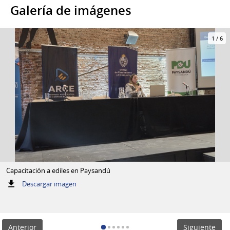
Galería de imágenes
1
/
6
Capacitación a ediles en Paysandú
:
Descargar imagen
Capacitación
a
ediles
en
Anterior
Siguiente
Paysandú