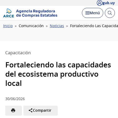
gub.uy
Agencia Reguladora
Abrir
Desplegar
Menú
de Compras Estatales
busc
Ruta
Inicio
Comunicación
Noticias
Fortaleciendo Las Capacida
de
navegación
Capacitación
Fortaleciendo las capacidades
del ecosistema productivo
local
30/06/2026
Compartir