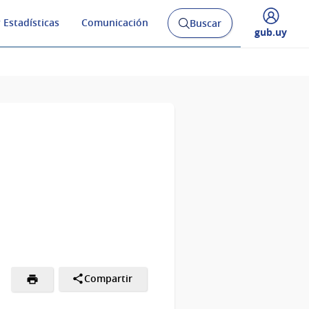
 Estadísticas
Comunicación
Buscar
Abrir
Desplegar
gub.uy
buscador
menú
y
de
Compartir