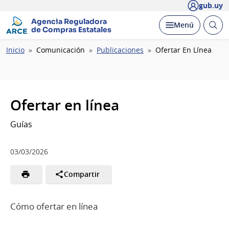
gub.uy
Agencia Reguladora
Abrir
Desplegar
Menú
de Compras Estatales
busc
Ruta
Inicio
Comunicación
Publicaciones
Ofertar En Línea
de
navegación
Ofertar en línea
Guías
03/03/2026
Compartir
Cómo ofertar en línea