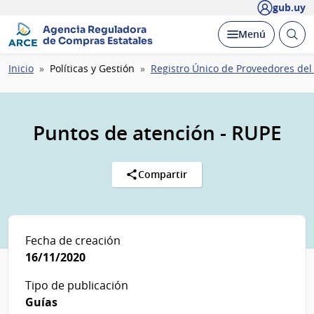
gub.uy
Agencia Reguladora
Abrir
Desplegar
Menú
de Compras Estatales
busc
Ruta
Inicio
Políticas y Gestión
Registro Único de Proveedores del
de
navegación
Puntos de atención - RUPE
Compartir
Fecha de creación
16/11/2020
Tipo de publicación
Guías