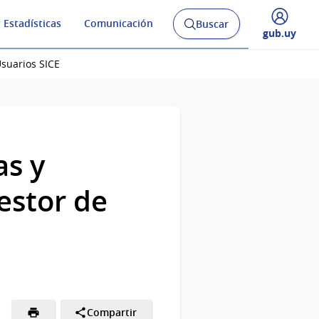
 Estadísticas
Comunicación
Buscar
Abrir
Desplegar
gub.uy
buscador
menú
y
de
Usuarios SICE
as y
estor de
Compartir