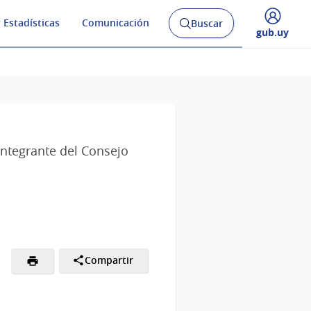
 Estadísticas
Comunicación
Buscar
Abrir
Desplegar
gub.uy
buscador
menú
y
de
 Integrante del Consejo
Compartir