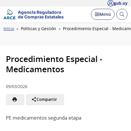
gub.uy
Agencia Reguladora
Abrir
Desplegar
Menú
de Compras Estatales
busc
Ruta
Inicio
Políticas y Gestión
Procedimiento Especial - Medicam
de
navegación
Procedimiento Especial -
Medicamentos
09/03/2026
Compartir
PE medicamentos segunda etapa