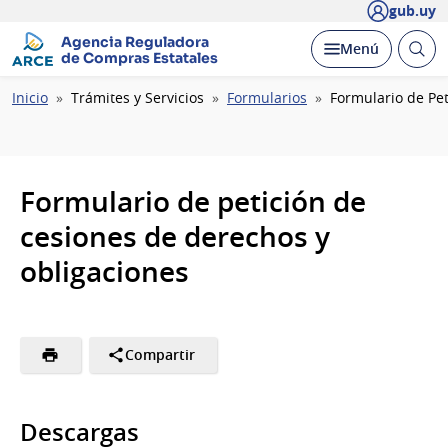
gub.uy
Agencia Reguladora
Abrir
Desplegar
Menú
de Compras Estatales
busc
Ruta
Inicio
Trámites y Servicios
Formularios
Formulario de Pe
de
navegación
Formulario de petición de
cesiones de derechos y
obligaciones
Compartir
Descargas