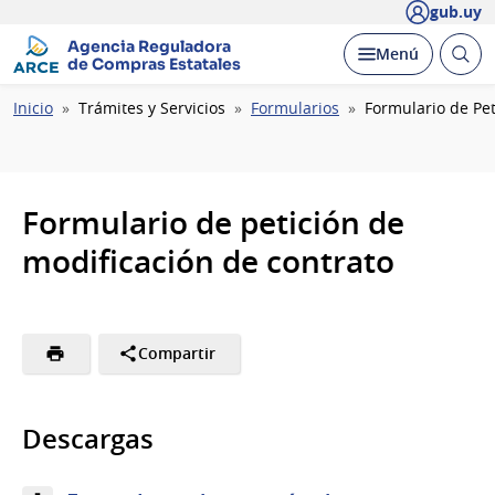
gub.uy
Agencia Reguladora
Abrir
Desplegar
Menú
de Compras Estatales
busc
Ruta
Inicio
Trámites y Servicios
Formularios
Formulario de Pet
de
navegación
Formulario de petición de
modificación de contrato
Compartir
Descargas