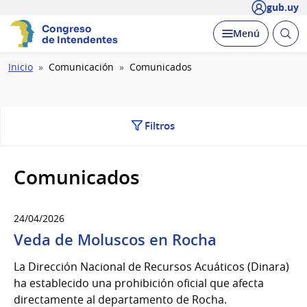
gub.uy
Congreso
Abrir
Desplegar
Menú
de Intendentes
busc
Ruta
Inicio
Comunicación
Comunicados
de
navegación
Filtros
Comunicados
24/04/2026
Veda de Moluscos en Rocha
La Dirección Nacional de Recursos Acuáticos (Dinara)
ha establecido una prohibición oficial que afecta
directamente al departamento de Rocha.