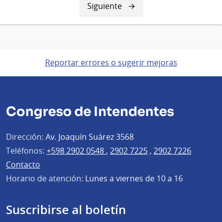
Siguiente
Siguiente
página
Reportar errores o sugerir mejoras
Congreso de Intendentes
Dirección:
Av. Joaquín Suárez 3568
Teléfonos:
+598 2902 0548
,
2902 7225
,
2902 7226
Contacto
Horario de atención:
Lunes a viernes de 10 a 16
Suscribirse al boletín