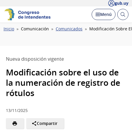
gub.uy
Congreso
Abrir
Desplegar
Menú
de Intendentes
busc
Ruta
Inicio
Comunicación
Comunicados
Modificación Sobre E
de
navegación
Nueva disposición vigente
Modificación sobre el uso de
la numeración de registro de
rótulos
13/11/2025
Compartir