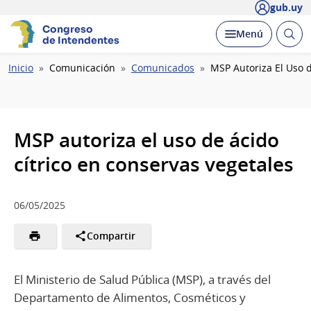
gub.uy
Congreso
Abrir
Desplegar
Menú
de Intendentes
busc
Ruta
Inicio
Comunicación
Comunicados
MSP Autoriza El Uso d
de
navegación
MSP autoriza el uso de ácido
cítrico en conservas vegetales
06/05/2025
Compartir
El Ministerio de Salud Pública (MSP), a través del
Departamento de Alimentos, Cosméticos y