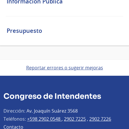
Información Pública
Presupuesto
Reportar errores o sugerir mejoras
Congreso de Intendentes
Dirección:
Av. Joaquín Suárez 3568
Teléfonos:
+598 2902 0548
,
2902 7225
,
2902 7226
Contacto