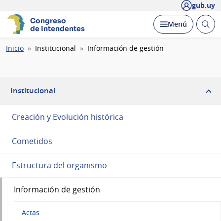
gub.uy
Congreso
Abrir
Desplegar
Menú
de Intendentes
busc
Ruta
Inicio
Institucional
Información de gestión
de
navegación
Institucional
Creación y Evolución histórica
Cometidos
Estructura del organismo
Información de gestión
Actas