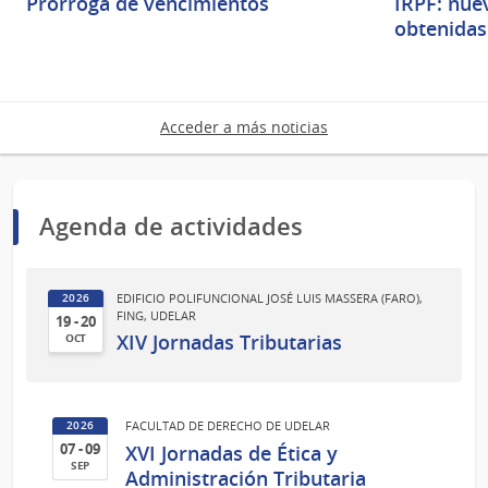
Prórroga de vencimientos
IRPF: nue
obtenidas
Acceder a más noticias
Agenda de actividades
EDIFICIO POLIFUNCIONAL JOSÉ LUIS MASSERA (FARO),
2026
FING, UDELAR
19 - 20
XIV Jornadas Tributarias
OCT
19
al
20
FACULTAD DE DERECHO DE UDELAR
2026
de
XVI Jornadas de Ética y
07 - 09
Oct
SEP
Administración Tributaria