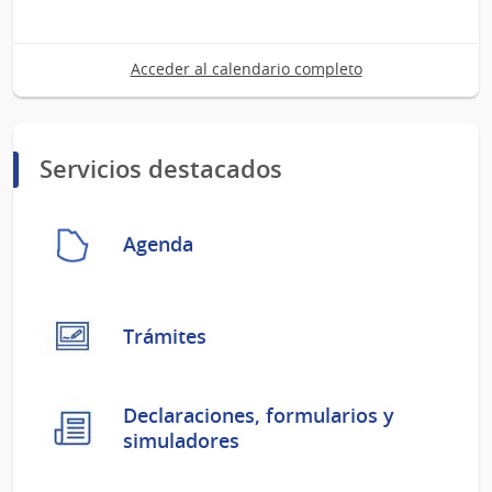
07
del
al
2026
09
Acceder al calendario completo
de
Sep
del
2026
Servicios destacados
Agenda
Trámites
Declaraciones, formularios y
simuladores