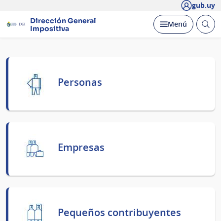
gub.uy
Dirección General
Abrir
Desplegar
Menú
Impositiva
busc
Página
principal
Personas
Empresas
Pequeños contribuyentes