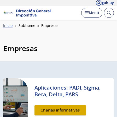
gub.uy
Dirección General
Abrir
Desplegar
Menú
Impositiva
busc
Ruta
Inicio
Subhome
Empresas
de
navegación
Empresas
Aplicaciones: PADI, Sigma,
Beta, Delta, PARS
Charlas informativas