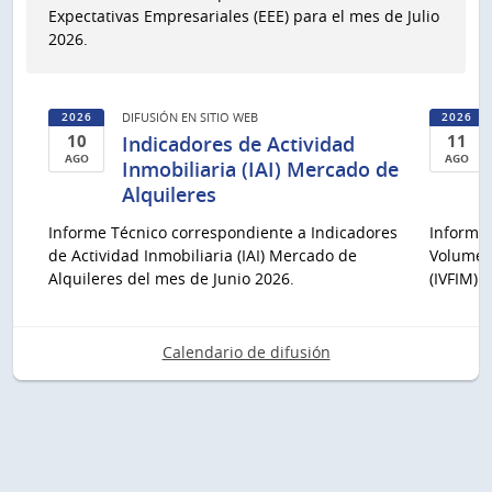
Expectativas Empresariales (EEE) para el mes de Julio
Ago
2026.
del
2026
DIFUSIÓN EN SITIO WEB
2026
2026
10
11
Indicadores de Actividad
AGO
AGO
Inmobiliaria (IAI) Mercado de
10
11
Alquileres
de
de
Informe Técnico correspondiente a Indicadores
Informe 
Ago
Ago
de Actividad Inmobiliaria (IAI) Mercado de
Volumen 
del
del
Alquileres del mes de Junio 2026.
(IVFIM) 
2026
2026
Calendario de difusión