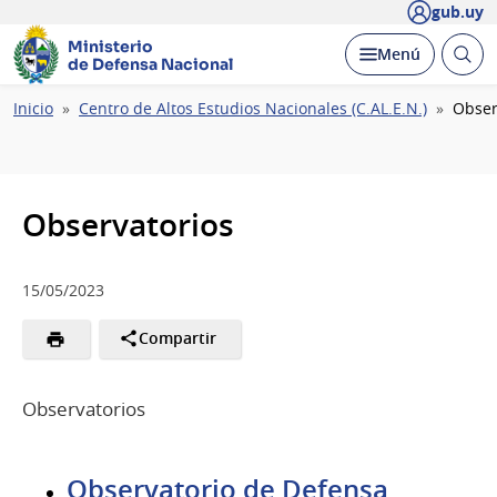
gub.uy
Ministerio
Abrir
Desplegar
Menú
de Defensa Nacional
busc
Ruta
Inicio
Centro de Altos Estudios Nacionales (C.AL.E.N.)
Obser
de
navegación
Observatorios
15/05/2023
Compartir
Observatorios
Observatorio de Defensa