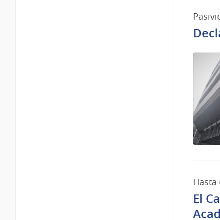
Pasivi
Decl
Hasta 
El C
Acad