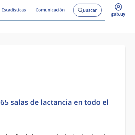
 Estadísticas
Comunicación
Buscar
Abrir
Desplegar
gub.uy
buscador
menú
y
de
5 salas de lactancia en todo el