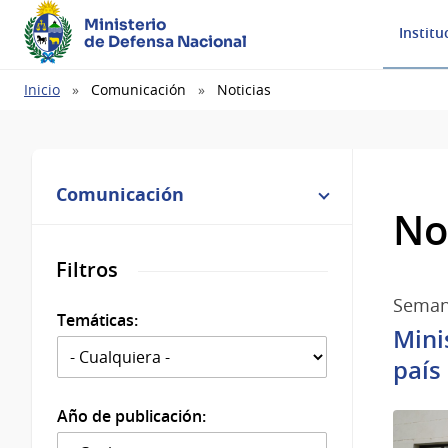
Ministerio
Institu
de Defensa Nacional
Ruta
Inicio
Comunicación
Noticias
de
navegación
Comunicación
No
Filtros
Semana
Temáticas:
Mini
país
Año de publicación: