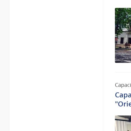
Capaci
Capa
"Ori