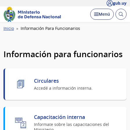
gub.uy
Ministerio
Abrir
Desplegar
Menú
de Defensa Nacional
busc
Ruta
Inicio
Información Para Funcionarios
de
navegación
Información para funcionarios
Circulares
Accedé a información interna.
Capacitación interna
Informate sobre las capacitaciones del
Ministerio.