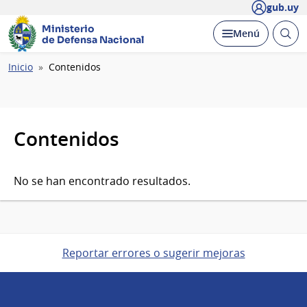
gub.uy
Ministerio
Abrir
Desplegar
Menú
de Defensa Nacional
busc
Ruta
Inicio
Contenidos
de
navegación
Contenidos
No se han encontrado resultados.
Reportar errores o sugerir mejoras