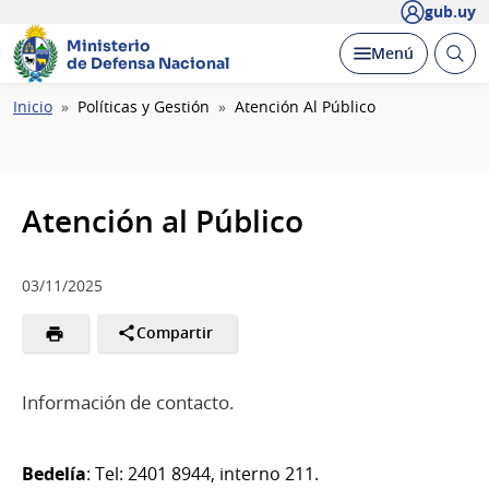
gub.uy
Ministerio
Abrir
Desplegar
Menú
de Defensa Nacional
busc
Ruta
Inicio
Políticas y Gestión
Atención Al Público
de
navegación
Atención al Público
03/11/2025
Compartir
Información de contacto.
Bedelía
: Tel: 2401 8944, interno 211.