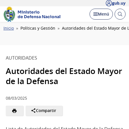
gub.uy
Ministerio
Abrir
Desplegar
Menú
de Defensa Nacional
busc
Ruta
Inicio
Políticas y Gestión
Autoridades del Estado Mayor de 
de
navegación
AUTORIDADES
Autoridades del Estado Mayor
de la Defensa
08/03/2025
Compartir
Lista de Autoridades del Estado Mayor de la Defensa