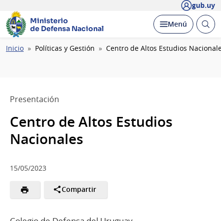
gub.uy
Ministerio
Abrir
Desplegar
Menú
de Defensa Nacional
busc
Ruta
Inicio
Políticas y Gestión
Centro de Altos Estudios Nacional
de
navegación
Presentación
Centro de Altos Estudios
Nacionales
15/05/2023
Compartir
Colegio de Defensa del Uruguay