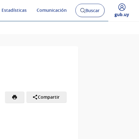
 Estadísticas
Comunicación
Buscar
Abrir
Desplegar
gub.uy
buscador
menú
y
de
Compartir