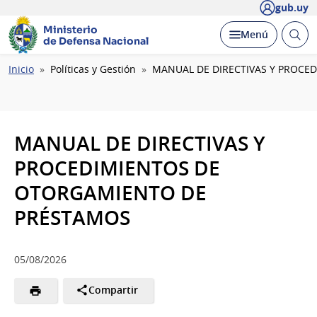
gub.uy
Ministerio
Abrir
Desplegar
Menú
de Defensa Nacional
busc
Ruta
Inicio
Políticas y Gestión
MANUAL DE DIRECTIVAS Y PROCE
de
navegación
MANUAL DE DIRECTIVAS Y
PROCEDIMIENTOS DE
OTORGAMIENTO DE
PRÉSTAMOS
05/08/2026
Compartir