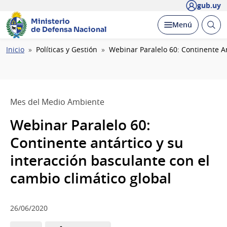
gub.uy
Ministerio
Abrir
Desplegar
Menú
de Defensa Nacional
busc
Ruta
Inicio
Políticas y Gestión
Webinar Paralelo 60: Continente An
de
navegación
Mes del Medio Ambiente
Webinar Paralelo 60:
Continente antártico y su
interacción basculante con el
cambio climático global
26/06/2020