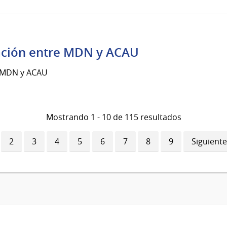
ación entre MDN y ACAU
e MDN y ACAU
Mostrando 1 - 10 de 115 resultados
ina
Página
2
Página
3
Página
4
Página
5
Página
6
Página
7
Página
8
Página
9
Siguiente
Siguiente
ual
página