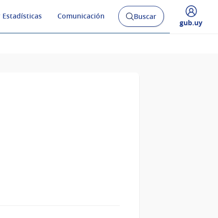
 Estadísticas
Comunicación
Buscar
Abrir
Desplegar
gub.uy
buscador
menú
y
de