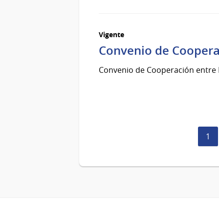
Vigente
Convenio de Cooper
Convenio de Cooperación entr
Pág
1
act