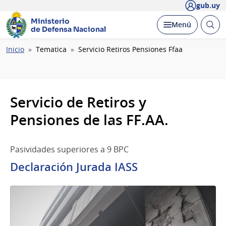
gub.uy
Ministerio
Abrir
Desplegar
Menú
de Defensa Nacional
busc
Ruta
Inicio
Tematica
Servicio Retiros Pensiones Ffaa
de
navegación
Servicio de Retiros y
Pensiones de las FF.AA.
Pasividades superiores a 9 BPC
Declaración Jurada IASS