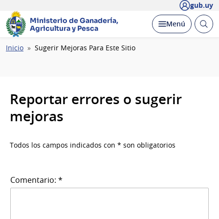
gub.uy
Ministerio de Ganadería,
Abrir
Desplegar
Menú
Agricultura y Pesca
busc
Ruta
Inicio
Sugerir Mejoras Para Este Sitio
de
navegación
Reportar errores o sugerir
mejoras
Todos los campos indicados con * son obligatorios
Comentario: *