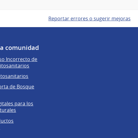
Reportar errores o sugerir mejoras
 la comunidad
o Incorrecto de
itosanitarios
itosanitarios
orta de Bosque
gitales para los
turales
ductos
s