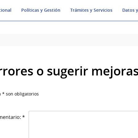
cional
Políticas y Gestión
Trámites y Servicios
Datos y
rrores o sugerir mejora
 * son obligatorios
entario: *