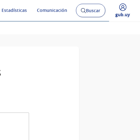
 Estadísticas
Comunicación
Buscar
Abrir
Desplegar
gub.uy
buscador
menú
y
de
s