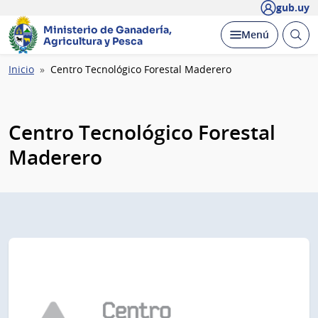
gub.uy
Ministerio de Ganadería,
Abrir
Desplegar
Menú
Agricultura y Pesca
busc
Ruta
Inicio
Centro Tecnológico Forestal Maderero
de
navegación
Centro Tecnológico Forestal
Maderero