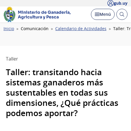
gub.uy
Ministerio de Ganadería,
Abrir
Desplegar
Menú
Agricultura y Pesca
busc
Ruta
Inicio
Comunicación
Calendario de Actividades
Taller: 
de
navegación
Taller
Taller: transitando hacia
sistemas ganaderos más
sustentables en todas sus
dimensiones, ¿Qué prácticas
podemos aportar?