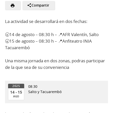
Compartir
La actividad se desarrollará en dos fechas:
🕣14 de agosto – 08:30 h – 📍AFR Valentín, Salto
🕣15 de agosto – 08:30 h – 📍Anfiteatro INIA
Tacuarembó
Una misma jornada en dos zonas, podras participar
de la que sea de su conveniencia
08:30
2025
Salto y Tacuarembó
14 - 15
AGO
14
al