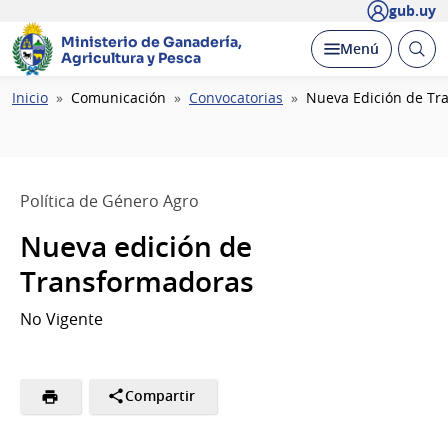
gub.uy
Ministerio de Ganadería,
Abrir
Desplegar
Menú
Agricultura y Pesca
busc
Ruta
Inicio
Comunicación
Convocatorias
Nueva Edición de Tr
de
navegación
Política de Género Agro
Nueva edición de
Transformadoras
No Vigente
Compartir