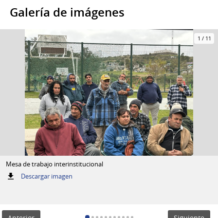
Galería de imágenes
1
/
11
Mesa de trabajo interinstitucional
:
Descargar imagen
Mesa
de
trabajo
interinstitucional
Anterior
Siguiente