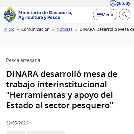
gub.uy
Ministerio de Ganadería,
Abrir
Desplegar
Menú
Agricultura y Pesca
busc
Ruta
Inicio
Comunicación
Noticias
DINARA Desarrolló Mesa de 
de
navegación
Pesca artesanal
DINARA desarrolló mesa de
trabajo interinstitucional
"Herramientas y apoyo del
Estado al sector pesquero"
22/05/2026