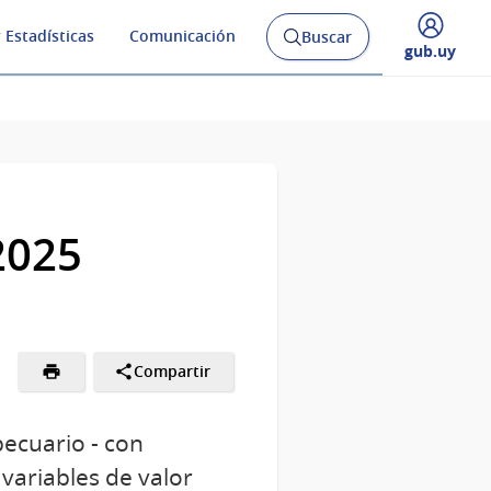
 Estadísticas
Comunicación
Buscar
Abrir
Desplegar
gub.uy
buscador
menú
y
de
2025
Compartir
pecuario - con
 variables de valor