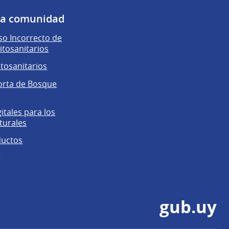
 la comunidad
o Incorrecto de
itosanitarios
itosanitarios
orta de Bosque
gitales para los
turales
ductos
s
gub.uy