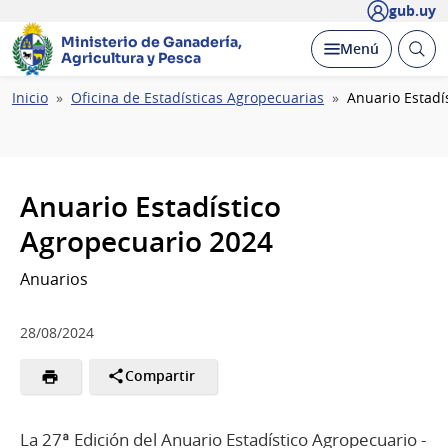
gub.uy
Ministerio de Ganadería,
Abrir
Desplegar
Menú
Agricultura y Pesca
busc
Ruta
Inicio
Oficina de Estadísticas Agropecuarias
Anuario Estadí
de
navegación
Anuario Estadístico
Agropecuario 2024
Anuarios
28/08/2024
Compartir
La 27ª Edición del Anuario Estadístico Agropecuario -