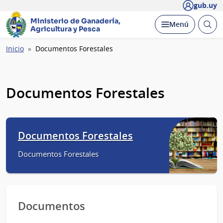
gub.uy
Ministerio de Ganadería,
Abrir
Desplegar
Menú
Agricultura y Pesca
busc
Ruta
Inicio
Documentos Forestales
de
navegación
Documentos Forestales
Documentos Forestales
Documentos Forestales
Documentos