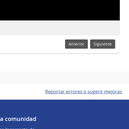
Año
Anterior
Siguiente
Reportar errores o sugerir mejoras
 la comunidad