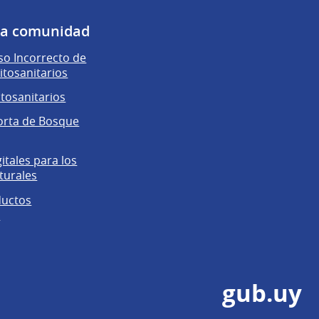
 la comunidad
o Incorrecto de
itosanitarios
itosanitarios
orta de Bosque
gitales para los
turales
ductos
s
gub.uy