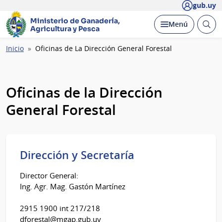
gub.uy
Ministerio de Ganadería,
Abrir
Desplegar
Menú
Agricultura y Pesca
busc
Ruta
Inicio
Oficinas de La Dirección General Forestal
de
navegación
Oficinas de la Dirección
General Forestal
Dirección y Secretaría
Director General:
Ing. Agr. Mag. Gastón Martínez
2915 1900 int 217/218
dforestal@mgap.gub.uy