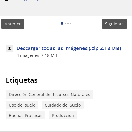
BPA
para
el
cuidado
Anterior
Siguiente
del
suelo
Descargar todas las imágenes (.zip 2.18 MB)
4 imágenes, 2.18 MB
Etiquetas
Dirección General de Recursos Naturales
Uso del suelo
Cuidado del Suelo
Buenas Prácticas
Producción