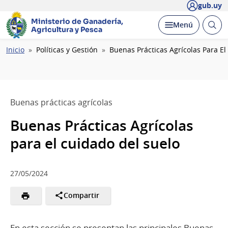
gub.uy
Ministerio de Ganadería,
Abrir
Desplegar
Menú
Agricultura y Pesca
busc
Ruta
Inicio
Políticas y Gestión
Buenas Prácticas Agrícolas Para El
de
navegación
Buenas prácticas agrícolas
Buenas Prácticas Agrícolas
para el cuidado del suelo
27/05/2024
Compartir
En esta sección se presentan las principales Buenas