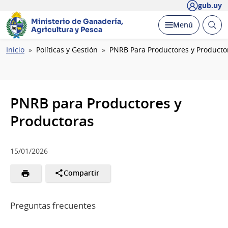
gub.uy
Ministerio de Ganadería,
Abrir
Desplegar
Menú
Agricultura y Pesca
busc
Ruta
Inicio
Políticas y Gestión
PNRB Para Productores y Producto
de
navegación
PNRB para Productores y
Productoras
15/01/2026
Compartir
Preguntas frecuentes