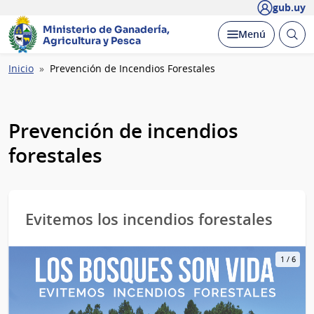
gub.uy
Ministerio de Ganadería,
Abrir
Desplegar
Menú
Agricultura y Pesca
busc
Ruta
Inicio
Prevención de Incendios Forestales
de
navegación
Prevención de incendios
forestales
Evitemos los incendios forestales
1
/
6