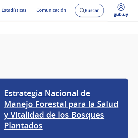
 Estadísticas
Comunicación
Buscar
Abrir
Desplegar
gub.uy
buscador
menú
y
de
Estrategia Nacional de
Manejo Forestal para la Salud
y Vitalidad de los Bosques
Plantados