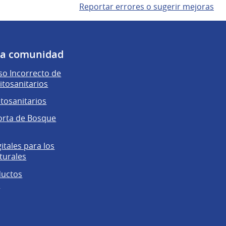
Reportar errores o sugerir mejoras
 la comunidad
o Incorrecto de
itosanitarios
itosanitarios
orta de Bosque
gitales para los
turales
ductos
s