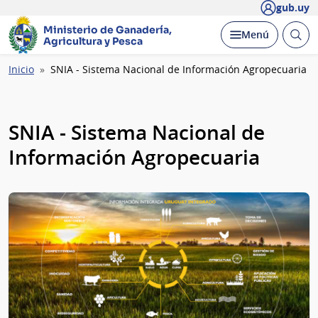
gub.uy
Ministerio de Ganadería,
Abrir
Desplegar
Menú
Agricultura y Pesca
busc
Ruta
Inicio
SNIA - Sistema Nacional de Información Agropecuaria
de
navegación
SNIA - Sistema Nacional de
Información Agropecuaria