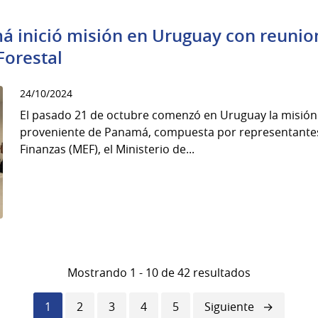
 inició misión en Uruguay con reunio
Forestal
24/10/2024
El pasado 21 de octubre comenzó en Uruguay la misión 
proveniente de Panamá, compuesta por representantes
Finanzas (MEF), el Ministerio de...
Mostrando 1 - 10 de 42 resultados
Página
1
Página
2
Página
3
Página
4
Página
5
Siguiente
Siguiente