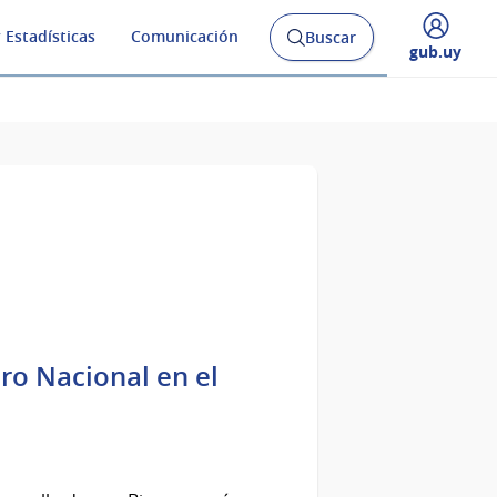
 Estadísticas
Comunicación
Buscar
Abrir
Desplegar
gub.uy
buscador
menú
y
de
ro Nacional en el