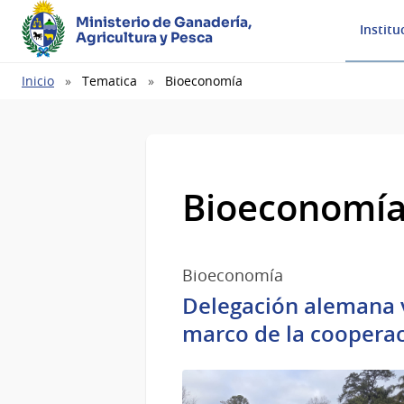
Ministerio de Ganadería,
Institu
Agricultura y Pesca
Ruta
Inicio
Tematica
Bioeconomía
de
navegación
Bioeconomí
Bioeconomía
Delegación alemana v
marco de la cooperac